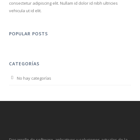
consectetur adipiscing elit. Nullam id dolor id nibh ultricies
vehicula ut id elit.
POPULAR POSTS
CATEGORÍAS
No hay categorías
Desarrollo de software, aplicativos y soluciones actuales de la