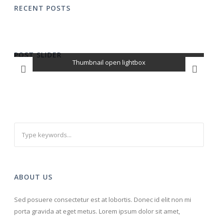
RECENT POSTS
POST SLIDER
Thumbnail open lightbox
Thumbnail link to post
Open video lightbox
ABOUT US
Sed posuere consectetur est at lobortis. Donec id elit non mi
porta gravida at eget metus. Lorem ipsum dolor sit amet,