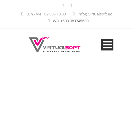
Lun - Vie : 09:00 - 18:00
info@virtualsoft.ec
WB: +593 983745689
Positions Available
Come and join our family