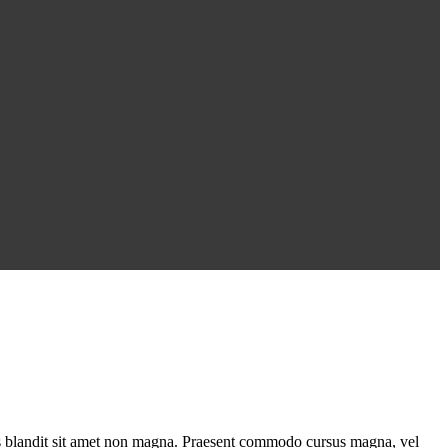
ius blandit sit amet non magna. Praesent commodo cursus magna, vel