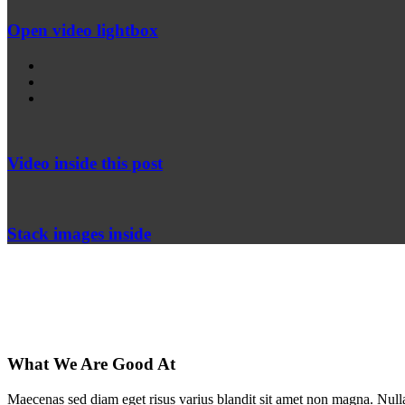
Open video lightbox
Video inside this post
Stack images inside
What We Are Good At
Maecenas sed diam eget risus varius blandit sit amet non magna. Nulla