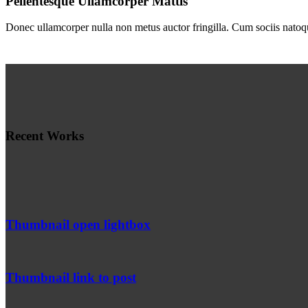
Pellentesque Ullamcorper Mattis
Donec ullamcorper nulla non metus auctor fringilla. Cum sociis natoqu
Recent Works
Thumbnail open lightbox
Thumbnail link to post