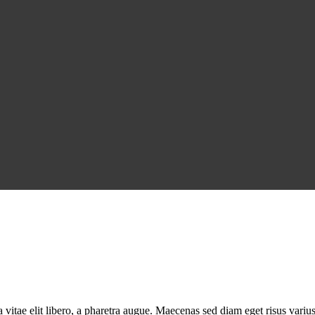
 vitae elit libero, a pharetra augue. Maecenas sed diam eget risus var