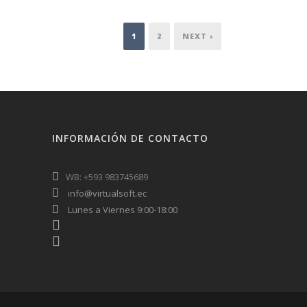
1
2
NEXT ›
INFORMACIÓN DE CONTACTO
WB: +593 983745689
info@virtualsoft.ec
Lunes a Viernes 9:00-18:00