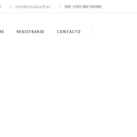
0
info@virtualsoft.ec
WB: +593 983745689
ME
REGISTRARSE
CONTACTO