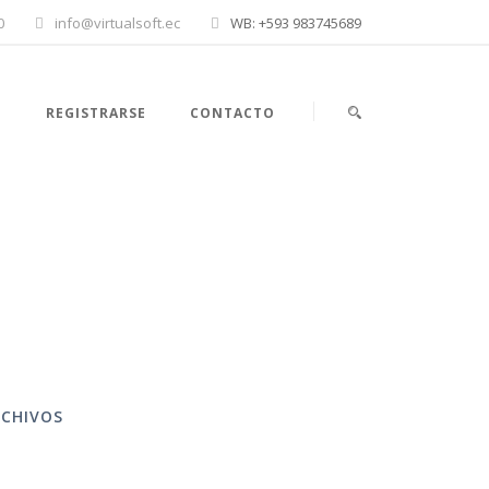
0
info@virtualsoft.ec
WB: +593 983745689
E
REGISTRARSE
CONTACTO
RCHIVOS