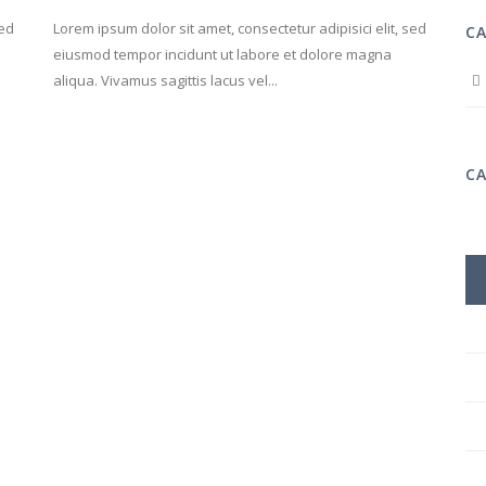
sed
Lorem ipsum dolor sit amet, consectetur adipisici elit, sed
C
eiusmod tempor incidunt ut labore et dolore magna
aliqua. Vivamus sagittis lacus vel...
C