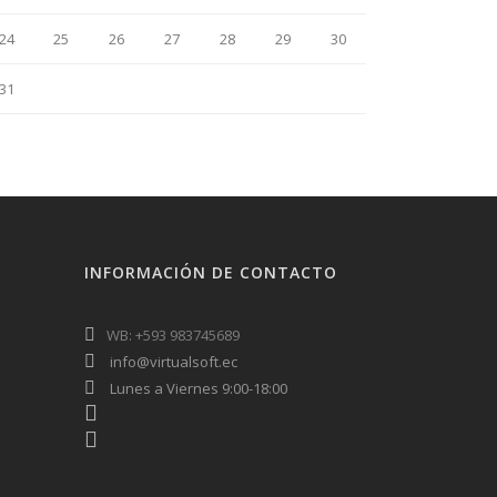
24
25
26
27
28
29
30
31
INFORMACIÓN DE CONTACTO
WB: +593 983745689
info@virtualsoft.ec
Lunes a Viernes 9:00-18:00