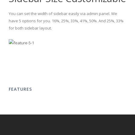
You can set the width of sidebar easily via admin panel. We
have 5 options for you. 16%, 25%, 33%, 41%, 50%. And 25%, 33%
for both sidebar layout.
FEATURES